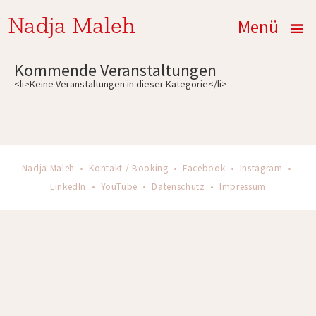
Nadja Maleh
Menü
Kommende Veranstaltungen
<li>Keine Veranstaltungen in dieser Kategorie</li>
Nadja Maleh •
Kontakt / Booking
•
Facebook
•
Instagram
•
LinkedIn
•
YouTube
•
Datenschutz
•
Impressum