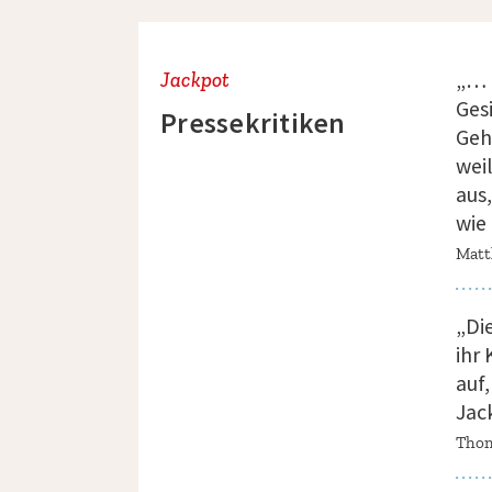
„… 
Jackpot
Ges
Pressekritiken
Geh
wei
aus
wie
Matt
„Di
ihr
auf
Jac
Thom