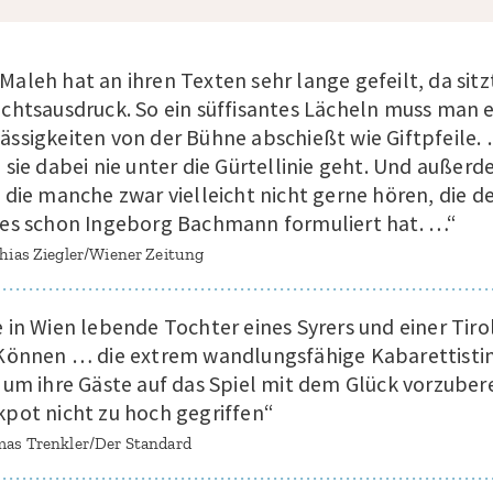
Maleh hat an ihren Texten sehr lange gefeilt, da sitz
ichtsausdruck. So ein süffisantes Lächeln muss man
ässigkeiten von der Bühne abschießt wie Giftpfeile. 
l sie dabei nie unter die Gürtellinie geht. Und außer
, die manche zwar vielleicht nicht gerne hören, die
 es schon Ingeborg Bachmann formuliert hat. …“
hias Ziegler/Wiener Zeitung
e in Wien lebende Tochter eines Syrers und einer Tiro
 Können … die extrem wandlungsfähige Kabarettistin
, um ihre Gäste auf das Spiel mit dem Glück vorzube
kpot nicht zu hoch gegriffen“
as Trenkler/Der Standard