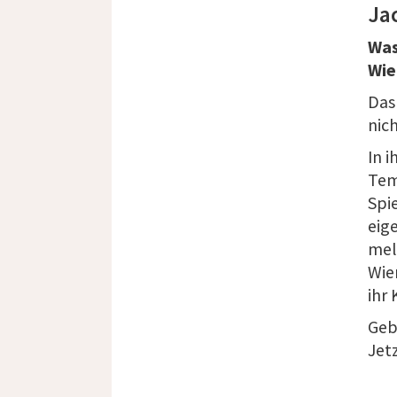
Ja
Was
Wie
Das
nich
In 
Tem
Spi
eig
mel
Wie
ihr
Geb
Jet