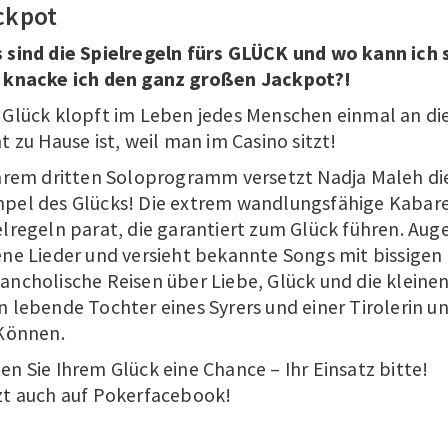
ckpot
 sind die Spielregeln fürs GLÜCK und wo kann ich
 knacke ich den ganz großen Jackpot?!
 Glück klopft im Leben jedes Menschen einmal an di
t zu Hause ist, weil man im Casino sitzt!
ihrem dritten Soloprogramm versetzt Nadja Maleh die
pel des Glücks! Die extrem wandlungsfähige Kabaret
elregeln parat, die garantiert zum Glück führen. Aug
ene Lieder und versieht bekannte Songs mit bissigen 
ancholische Reisen über Liebe, Glück und die kleinen
n lebende Tochter eines Syrers und einer Tirolerin u
 Können.
en Sie Ihrem Glück eine Chance – Ihr Einsatz bitte!
zt auch auf Pokerfacebook!