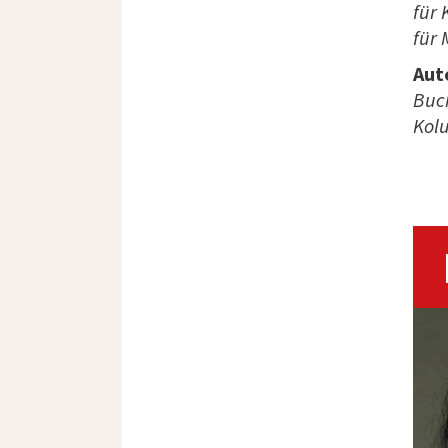
für 
für 
Aut
Buch
Kol