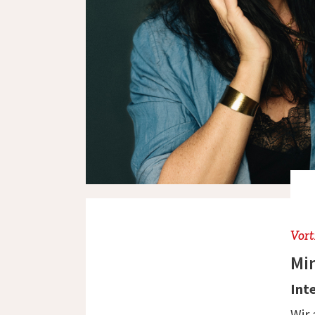
Vort
Min
Int
Wir 