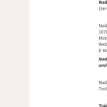
Nad
(zer
Nad
107
Mob
Web
E-M
N
ad
und 
Nadj
Toch
Tra