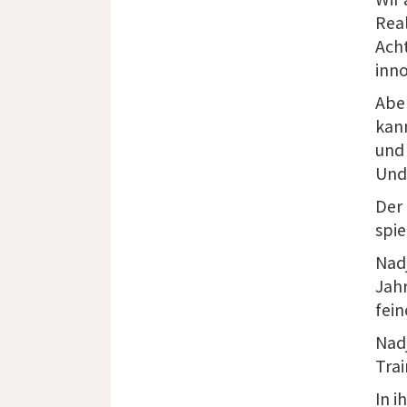
Real
Acht
inn
Abe
kan
und
Und 
Der 
spie
Nad
Jah
fei
Nad
Trai
In i