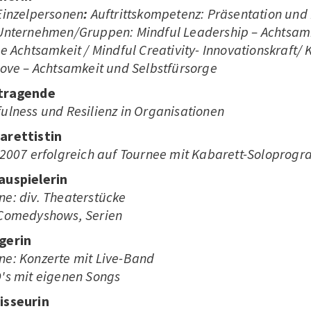
Einzelpersonen
:
Auftrittskompetenz: Präsentation un
 Unternehmen/Gruppen: Mindful Leadership – Achtsamk
ie Achtsamkeit / Mindful Creativity- Innovationskraft/ 
love – Achtsamkeit und Selbstfürsorge
tragende
ulness und Resilienz in Organisationen
arettistin
 2007 erfolgreich auf Tournee mit Kabarett-Solopro
auspielerin
e: div. Theaterstücke
 Comedyshows, Serien
gerin
ne: Konzerte mit Live-Band
's mit eigenen Songs
isseurin