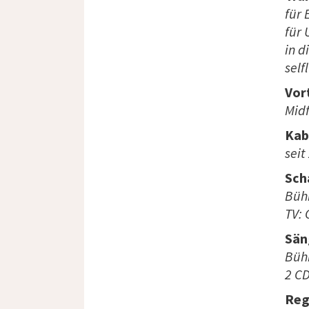
für 
für
in d
self
Vor
Midf
Kab
seit
Sch
Bühn
TV:
Sän
Büh
2 CD
Reg