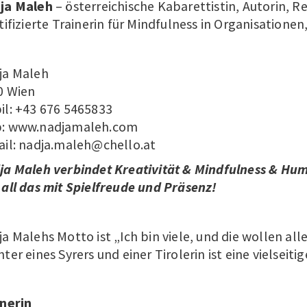
ja Maleh
– österreichische Kabarettistin, Autorin, R
tifizierte Trainerin für Mindfulness in Organisatione
ja Maleh
0 Wien
il:
+43 676 5465833
:
www.nadjamaleh.com
ail:
nadja.maleh@chello.at
ja Maleh verbindet Kreativität & Mindfulness & H
all das mit Spielfreude und Präsenz!
a Malehs Motto ist „Ich bin viele, und die wollen all
ter eines Syrers und einer Tirolerin ist eine vielseitige
inerin