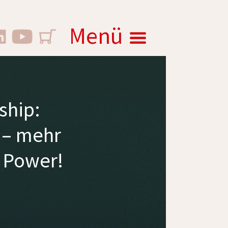
Menü
ship:
 – mehr
 Power!