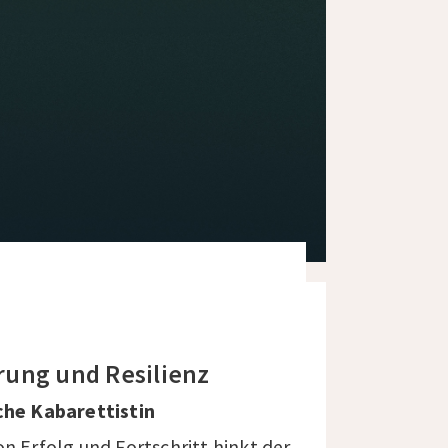
rung und Resilienz
che Kabarettistin
n Erfolg und Fortschritt hinkt der