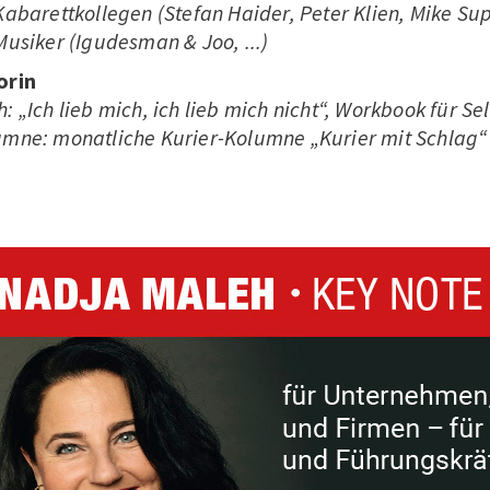
Kabarettkollegen (Stefan Haider, Peter Klien, Mike Sup
Musiker (Igudesman & Joo, ...)
orin
: „Ich lieb mich, ich lieb mich nicht“, Workbook für Se
umne: monatliche Kurier-Kolumne „Kurier mit Schlag“