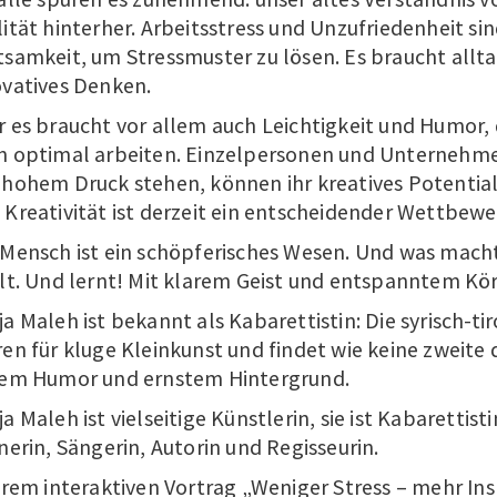
ität hinterher. Arbeitsstress und Unzufriedenheit si
samkeit, um Stressmuster zu lösen. Es braucht allta
ovatives Denken.
r es braucht vor allem auch Leichtigkeit und Humor,
n optimal arbeiten. Einzelpersonen und Unternehmen
 hohem Druck stehen, können ihr kreatives Potential
Kreativität ist derzeit ein entscheidender Wettbewe
Mensch ist ein schöpferisches Wesen. Und was macht 
lt. Und lernt!
Mit klarem Geist und entspanntem Kö
ja
Maleh
ist bekannt als Kabarettistin:
Die syrisch-ti
ren
für
kluge Kleinkunst und findet wie keine zweite 
nem Humor und ernstem Hintergrund.
ja
Maleh
ist vielseitige Künstlerin, sie ist Kabarettis
nerin, Sängerin, Autorin und Regisseurin.
hrem interaktiven Vortrag „
Weniger Stress – mehr In