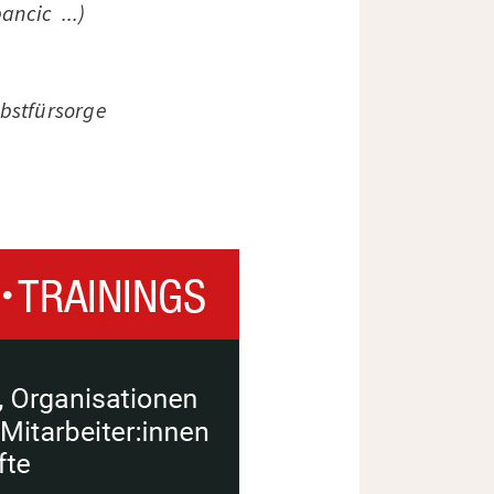
ancic ...)
lbstfürsorge