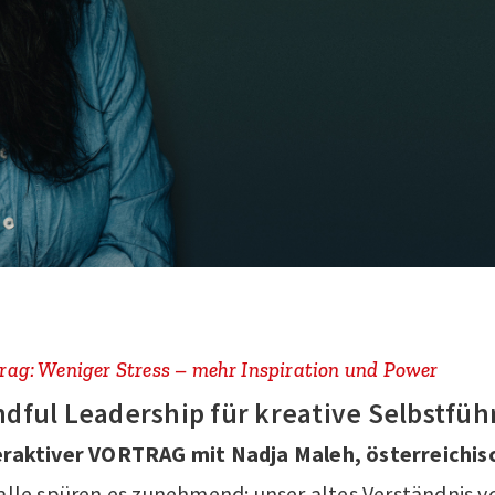
rag: Weniger Stress – mehr Inspiration und Power
dful Leadership für kreative Selbstfüh
eraktiver VORTRAG mit Nadja Maleh, österreichis
alle spüren es zunehmend: unser altes Verständnis vo