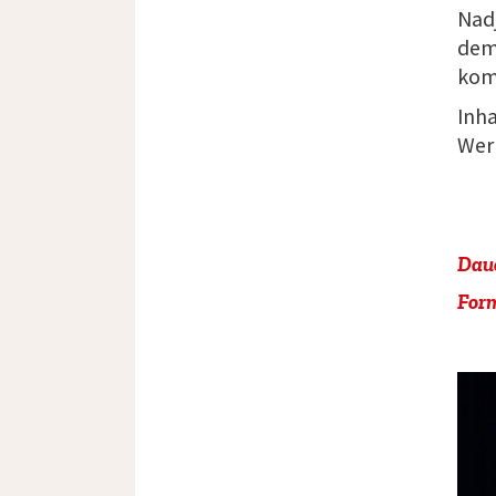
Nad
dem
kom
Inha
Werk
Dau
For