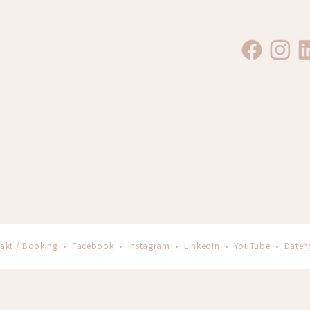
akt / Booking
•
Facebook
•
Instagram
•
LinkedIn
•
YouTube
•
Daten