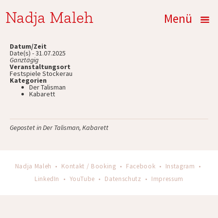
Nadja Maleh
Menü
Datum/Zeit
Date(s) - 31.07.2025
Ganztägig
Veranstaltungsort
Festspiele Stockerau
Kategorien
Der Talisman
Kabarett
Gepostet in
Der Talisman
,
Kabarett
Nadja Maleh •
Kontakt / Booking
•
Facebook
•
Instagram
•
LinkedIn
•
YouTube
•
Datenschutz
•
Impressum