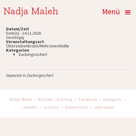
Nadja Maleh
Menü
Datum/Zeit
Date(s) - 14.11.2026
Ganztägig
Veranstaltungsort
Obersiebenbrunn/Mehrzweckhalle
Kategorien
Zuckergoscherl
Gepostet in
Zuckergoscherl
Nadja Maleh •
Kontakt / Booking
•
Facebook
•
Instagram
•
LinkedIn
•
YouTube
•
Datenschutz
•
Impressum