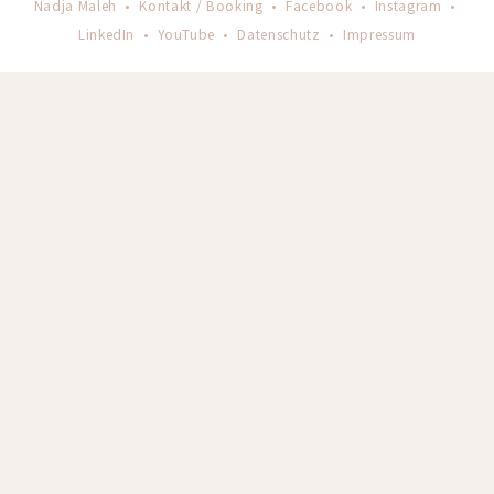
Nadja Maleh •
Kontakt / Booking
•
Facebook
•
Instagram
•
LinkedIn
•
YouTube
•
Datenschutz
•
Impressum