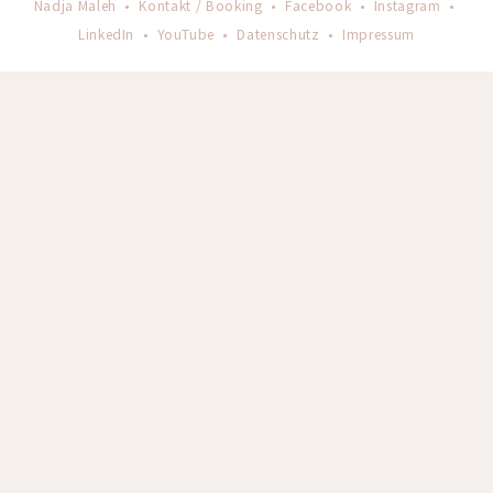
Nadja Maleh •
Kontakt / Booking
•
Facebook
•
Instagram
•
LinkedIn
•
YouTube
•
Datenschutz
•
Impressum