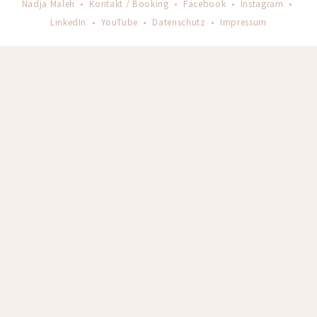
Nadja Maleh •
Kontakt / Booking
•
Facebook
•
Instagram
•
LinkedIn
•
YouTube
•
Datenschutz
•
Impressum