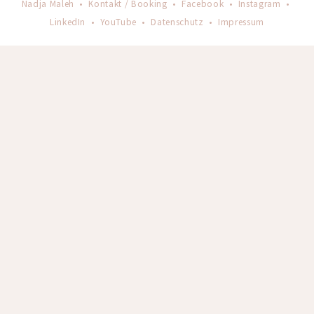
Nadja Maleh •
Kontakt / Booking
•
Facebook
•
Instagram
•
LinkedIn
•
YouTube
•
Datenschutz
•
Impressum