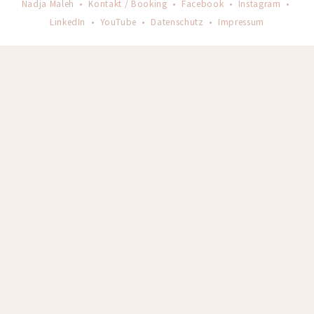
Nadja Maleh •
Kontakt / Booking
•
Facebook
•
Instagram
•
LinkedIn
•
YouTube
•
Datenschutz
•
Impressum