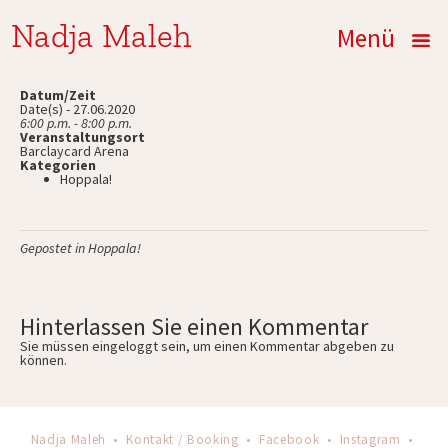
Nadja Maleh
Menü
Datum/Zeit
Date(s) - 27.06.2020
6:00 p.m. - 8:00 p.m.
Veranstaltungsort
Barclaycard Arena
Kategorien
Hoppala!
Gepostet in
Hoppala!
Hinterlassen Sie einen Kommentar
Sie müssen
eingeloggt
sein, um einen Kommentar abgeben zu
können.
Nadja Maleh •
Kontakt / Booking
•
Facebook
•
Instagram
•