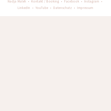
Nadja Maleh •
Kontakt / Booking
•
Facebook
•
Instagram
•
LinkedIn
•
YouTube
•
Datenschutz
•
Impressum