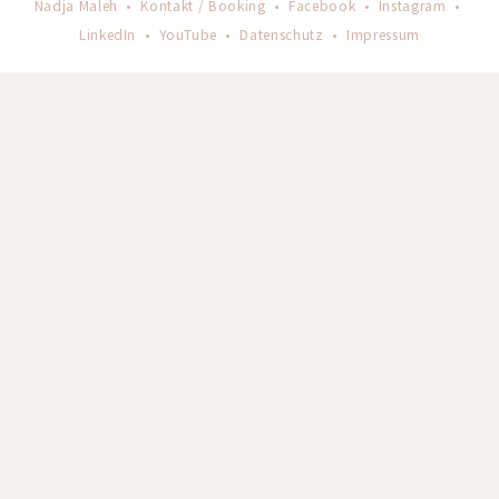
Nadja Maleh •
Kontakt / Booking
•
Facebook
•
Instagram
•
LinkedIn
•
YouTube
•
Datenschutz
•
Impressum