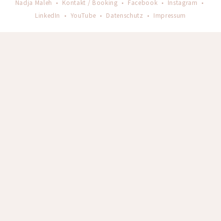
Nadja Maleh •
Kontakt / Booking
•
Facebook
•
Instagram
•
LinkedIn
•
YouTube
•
Datenschutz
•
Impressum