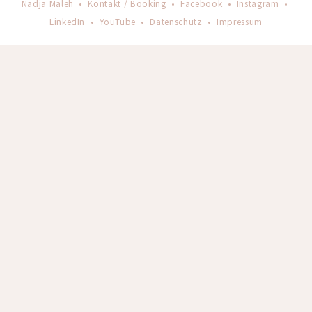
Nadja Maleh •
Kontakt / Booking
•
Facebook
•
Instagram
•
LinkedIn
•
YouTube
•
Datenschutz
•
Impressum