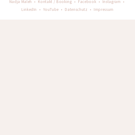
Nadja Maleh •
Kontakt / Booking
•
Facebook
•
Instagram
•
LinkedIn
•
YouTube
•
Datenschutz
•
Impressum