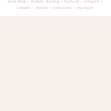
Nadja Maleh •
Kontakt / Booking
•
Facebook
•
Instagram
•
LinkedIn
•
YouTube
•
Datenschutz
•
Impressum