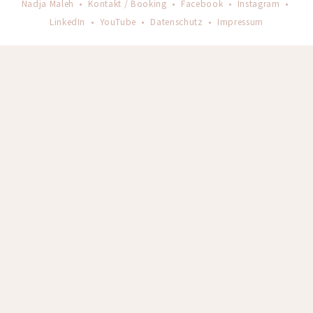
Nadja Maleh •
Kontakt / Booking
•
Facebook
•
Instagram
•
LinkedIn
•
YouTube
•
Datenschutz
•
Impressum