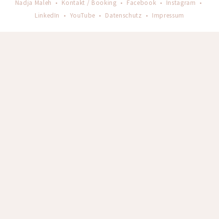
Nadja Maleh •
Kontakt / Booking
•
Facebook
•
Instagram
•
LinkedIn
•
YouTube
•
Datenschutz
•
Impressum