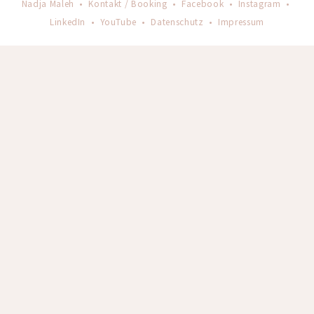
Nadja Maleh •
Kontakt / Booking
•
Facebook
•
Instagram
•
LinkedIn
•
YouTube
•
Datenschutz
•
Impressum