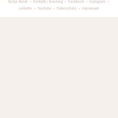
Nadja Maleh •
Kontakt / Booking
•
Facebook
•
Instagram
•
LinkedIn
•
YouTube
•
Datenschutz
•
Impressum