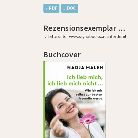
PDF
DOC
Rezensionsexemplar …
… bitte unter
www.styriabooks.at
anfordern!
Buchcover